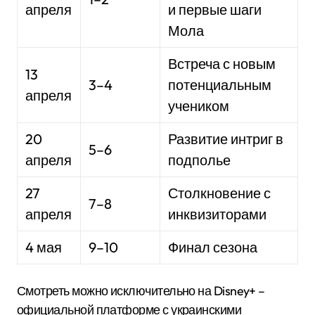
апреля
и первые шаги
Мола
Встреча с новым
13
3–4
потенциальным
апреля
учеником
20
Развитие интриг в
5–6
апреля
подполье
27
Столкновение с
7–8
апреля
инквизиторами
4 мая
9–10
Финал сезона
Смотреть можно исключительно на Disney+ –
официальной платформе с украинскими