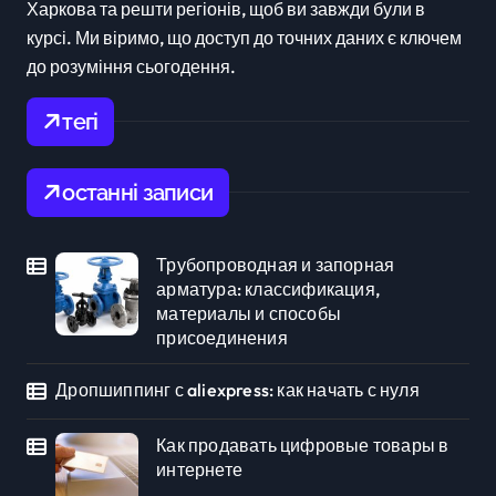
Харкова та решти регіонів, щоб ви завжди були в
курсі. Ми віримо, що доступ до точних даних є ключем
до розуміння сьогодення.
тегі
останні записи
трубопроводная и запорная
арматура: классификация,
материалы и способы
присоединения
дропшиппинг с aliexpress: как начать с нуля
как продавать цифровые товары в
интернете