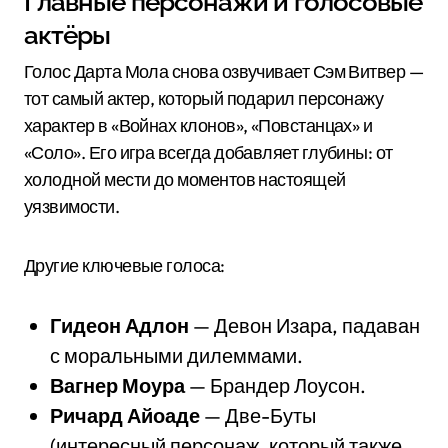
Главные персонажи и голосовые
актёры
Голос Дарта Мола снова озвучивает Сэм Витвер —
тот самый актер, который подарил персонажу
характер в «Войнах клонов», «Повстанцах» и
«Соло». Его игра всегда добавляет глубины: от
холодной мести до моментов настоящей
уязвимости.
Другие ключевые голоса:
Гидеон Адлон
— Девон Изара, падаван
с моральными дилеммами.
Вагнер Моура
— Брандер Лоусон.
Ричард Айоаде
— Две-Буты
(интересный персонаж, который также