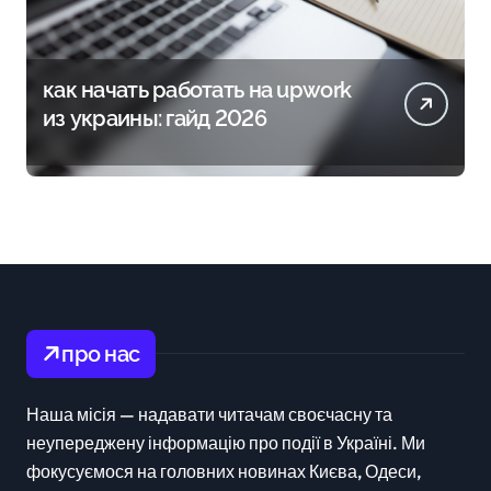
как начать работать на upwork
из украины: гайд 2026
про нас
Наша місія — надавати читачам своєчасну та
неупереджену інформацію про події в Україні. Ми
фокусуємося на головних новинах Києва, Одеси,