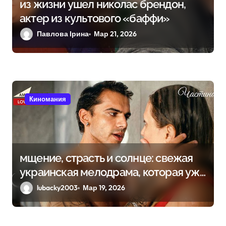
из жизни ушел николас брендон,
з
актер из культового «баффи»
а
Павлова Ірина
Мар 21, 2026
п
и
с
я
Киномания
м
мщение, страсть и солнце: свежая
украинская мелодрама, которая уже
завоевывает сердца зрителей
lubacky2003
Мар 19, 2026