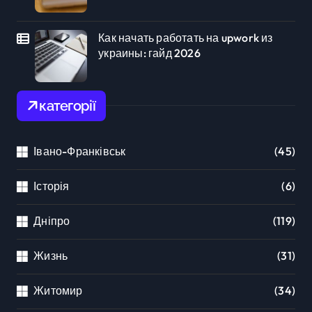
как начать работать на upwork из
украины: гайд 2026
категорії
Івано-Франківськ
(45)
Історія
(6)
Дніпро
(119)
Жизнь
(31)
Житомир
(34)