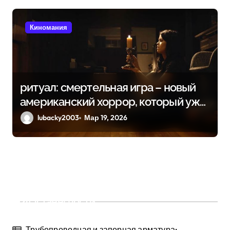
Киномания
ритуал: смертельная игра – новый
американский хоррор, который уже
ждут зрители
lubacky2003
Мар 19, 2026
Останні пости
трубопроводная и запорная арматура: