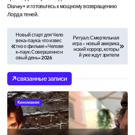
Disney+ и готовьтесь к мощному возвращению
Лорда теней.
Н
Новый старт для Чело
Ритуал: Смертельная
века-паука: что извес
а
игра – новый америка
тно о фильме «Челове
нский хоррор, которы
в
к-паук: Совершенно н
й уже ждут зрители
овый день» 2026
и
г
связанные записи
а
ц
и
Киномания
я
п
о