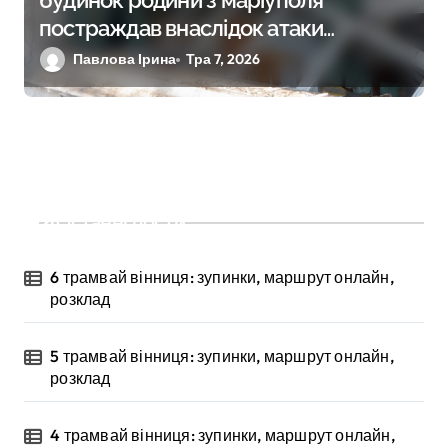
будинок родини з маріуполя
постраждав внаслідок атаки
російського дрона на харків
Павлова Ірина
Тра 7, 2026
Останні пости
6 трамвай вінниця: зупинки, маршрут онлайн,
розклад
5 трамвай вінниця: зупинки, маршрут онлайн,
розклад
4 трамвай вінниця: зупинки, маршрут онлайн,