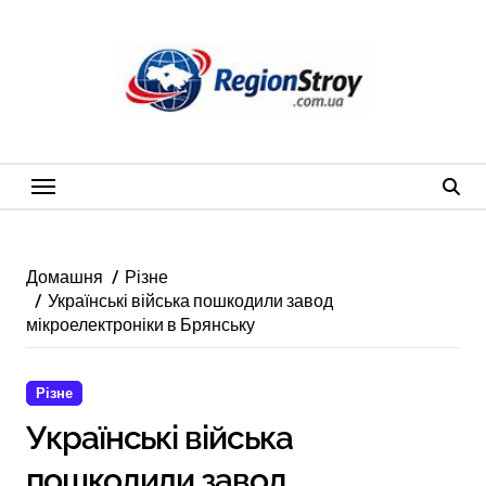
Перейти
до
вмісту
Домашня
Різне
Українські війська пошкодили завод
мікроелектроніки в Брянську
Різне
українські війська
пошкодили завод