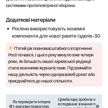
системами протиповітряної оборони.
Додаткові матеріали
Росіяни використовують іноземні
компоненти для нової ракети Ізделіє-30
П’ятий рік повномасштабного вторгнення
Росії почався, і цього року минуло вже чотири
роки, як більшість нашої харківської редакції
стала воєнними журналістами. Підтримайте
нашу діяльність через одноразовий донат або
приєднайтеся до нашої спільноти.
Н
Цимбалару зробила н
Як перевірити інтерне
есподіване зізнання п
а
т-магазин перед поку